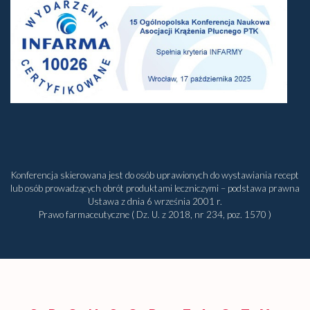
Konferencja skierowana jest do osób uprawionych do wystawiania recept
lub osób prowadzących obrót produktami leczniczymi – podstawa prawna
Ustawa z dnia 6 września 2001 r.
Prawo farmaceutyczne ( Dz. U. z 2018, nr 234, poz. 1570 )