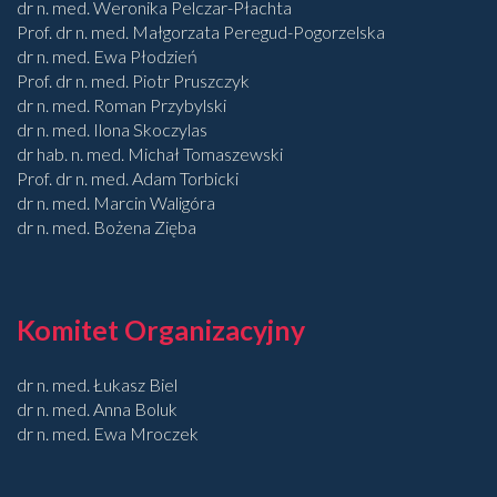
dr n. med. Weronika Pelczar-Płachta
Prof. dr n. med. Małgorzata Peregud-Pogorzelska
dr n. med. Ewa Płodzień
Prof. dr n. med. Piotr Pruszczyk
dr n. med. Roman Przybylski
dr n. med. Ilona Skoczylas
dr hab. n. med. Michał Tomaszewski
Prof. dr n. med. Adam Torbicki
dr n. med. Marcin Waligóra
dr n. med. Bożena Zięba
Komitet Organizacyjny
dr n. med. Łukasz Biel
dr n. med. Anna Boluk
dr n. med. Ewa Mroczek