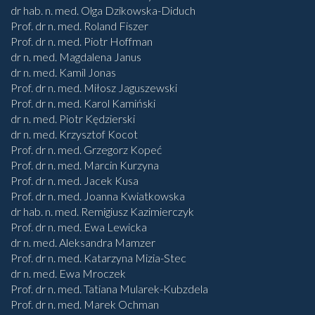
dr hab. n. med. Olga Dzikowska-Diduch
Prof. dr n. med. Roland Fiszer
Prof. dr n. med. Piotr Hoffman
dr n. med. Magdalena Janus
dr n. med. Kamil Jonas
Prof. dr n. med. Miłosz Jaguszewski
Prof. dr n. med. Karol Kamiński
dr n. med. Piotr Kędzierski
dr n. med. Krzysztof Kocot
Prof. dr n. med. Grzegorz Kopeć
Prof. dr n. med. Marcin Kurzyna
Prof. dr n. med. Jacek Kusa
Prof. dr n. med. Joanna Kwiatkowska
dr hab. n. med. Remigiusz Kazimierczyk
Prof. dr n. med. Ewa Lewicka
dr n. med. Aleksandra Mamzer
Prof. dr n. med. Katarzyna Mizia-Stec
dr n. med. Ewa Mroczek
Prof. dr n. med. Tatiana Mularek-Kubzdela
Prof. dr n. med. Marek Ochman