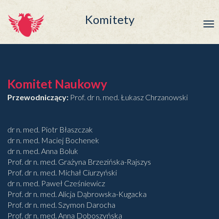
Komitety
Tog
nav
Komitet Naukowy
Przewodniczący:
Prof. dr n. med. Łukasz Chrzanowski
dr n. med. Piotr Błaszczak
dr n. med. Maciej Bochenek
dr n. med. Anna Boluk
Prof. dr n. med. Grażyna Brzezińska-Rajszys
Prof. dr n. med. Michał Ciurzyński
dr n. med. Paweł Cześniewicz
Prof. dr n. med. Alicja Dąbrowska-Kugacka
Prof. dr n. med. Szymon Darocha
Prof. dr n. med. Anna Doboszyńska